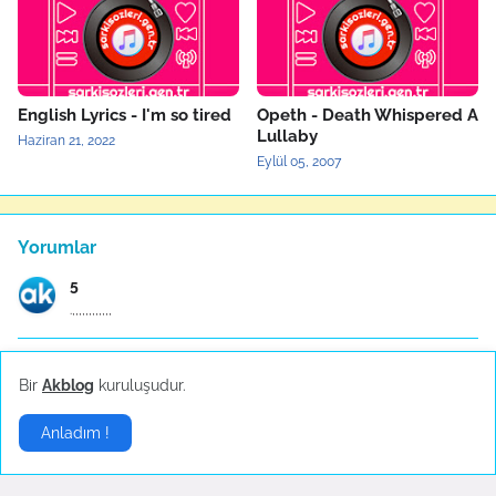
English Lyrics - I'm so tired
Opeth - Death Whispered A
Lullaby
Haziran 21, 2022
Eylül 05, 2007
Yorumlar
5
.,,,,,,,,,,,,
Anonymous
Bir
Akblog
kuruluşudur.
ÇALI BİLEKENDİNE SIĞINAN KUŞU İTTMEZ COK GUZEL SÖZ...
Anladım !
Anonymous
Müthiş bir yorum çocukluğumdan beri hayranım m.emi...