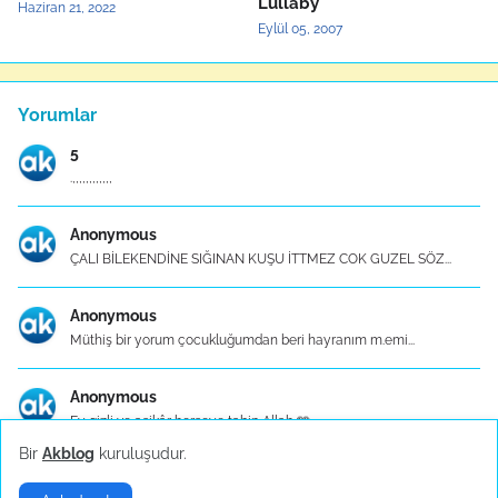
Lullaby
Haziran 21, 2022
Eylül 05, 2007
Yorumlar
5
.,,,,,,,,,,,,
Anonymous
ÇALI BİLEKENDİNE SIĞINAN KUŞU İTTMEZ COK GUZEL SÖZ...
Anonymous
Müthiş bir yorum çocukluğumdan beri hayranım m.emi...
Anonymous
Ey gizli ve aşikâr herşeye tabip Allah 🩵
Bir
Akblog
kuruluşudur.
Mutfak Eşyaları - Konu Başlık İçerikleri