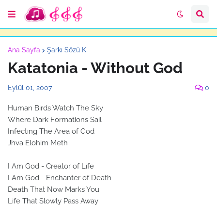
Ana Sayfa
Şarkı Sözü K
Katatonia - Without God
Eylül 01, 2007
0
Human Birds Watch The Sky
Where Dark Formations Sail
Infecting The Area of God
Jhva Elohim Meth
I Am God - Creator of Life
I Am God - Enchanter of Death
Death That Now Marks You
Life That Slowly Pass Away