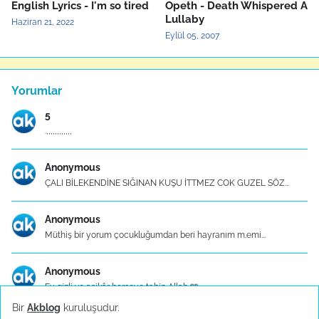
English Lyrics - I'm so tired
Opeth - Death Whispered A
Lullaby
Haziran 21, 2022
Eylül 05, 2007
Yorumlar
5
.,,,,,,,,,,,,
Anonymous
ÇALI BİLEKENDİNE SIĞINAN KUŞU İTTMEZ COK GUZEL SÖZ...
Anonymous
Müthiş bir yorum çocukluğumdan beri hayranım m.emi...
Anonymous
Ey gizli ve aşikâr herşeye tabip Allah 🩵
Bir
Akblog
kuruluşudur.