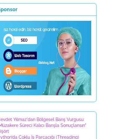
Sponsor
evdet Yılmaz'dan Bölgesel Barış Vurgusu:
Müzakere Süreci Kalıcı Barışla Sonuçlansın"
işört
ython’da Çoklu İş Parçacığı (Threading)