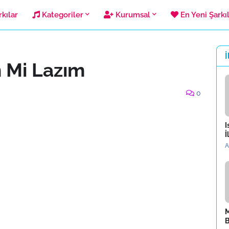
kılar
Kategoriler
Kurumsal
En Yeni Şarkı
İ
 Mi Lazım
0
I
İ
A
M
B