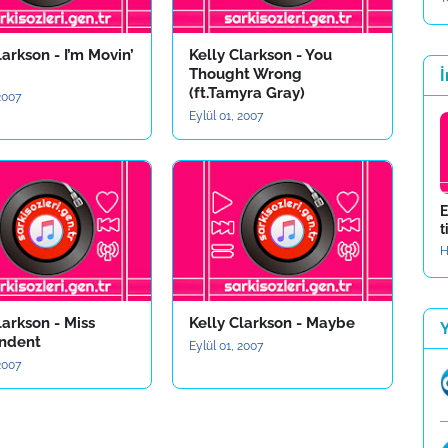
larkson - I’m Movin’
Kelly Clarkson - You
Thought Wrong
İ
(ft.Tamyra Gray)
 2007
Eylül 01, 2007
E
t
H
larkson - Miss
Kelly Clarkson - Maybe
ndent
Eylül 01, 2007
 2007