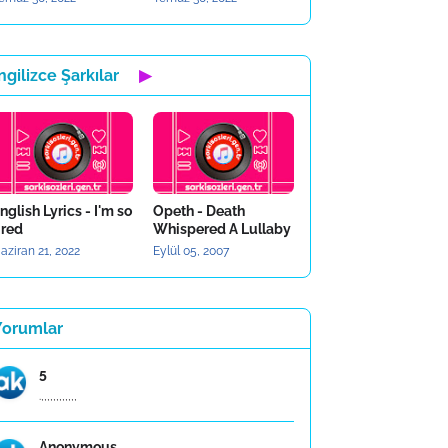
ngilizce Şarkılar
▶
nglish Lyrics - I'm so
Opeth - Death
ired
Whispered A Lullaby
aziran 21, 2022
Eylül 05, 2007
Yorumlar
5
.,,,,,,,,,,,,
Anonymous