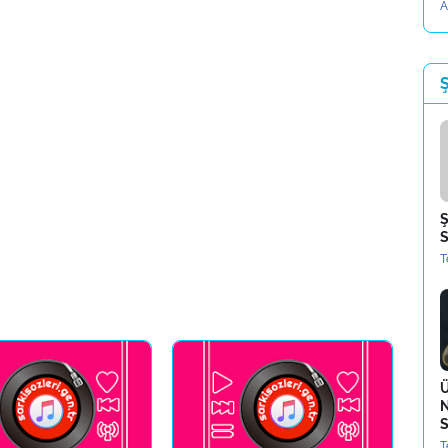
A
Ş
Ş
S
T
Ü
N
S
T