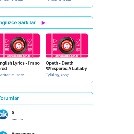
ngilizce Şarkılar
▶
nglish Lyrics - I'm so
Opeth - Death
ired
Whispered A Lullaby
aziran 21, 2022
Eylül 05, 2007
Yorumlar
5
.,,,,,,,,,,,,
Anonymous