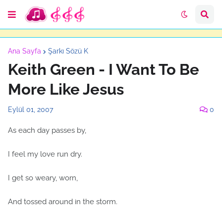
Ana Sayfa
Şarkı Sözü K
Keith Green - I Want To Be
More Like Jesus
Eylül 01, 2007
0
As each day passes by,
I feel my love run dry.
I get so weary, worn,
And tossed around in the storm.