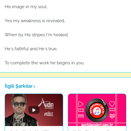
His image in my soul.
Yes my weakness is revealed,
When by His stripes I`m healed.
He`s faithful and He`s true,
To complete the work he begins in you.
İlgili Şarkılar