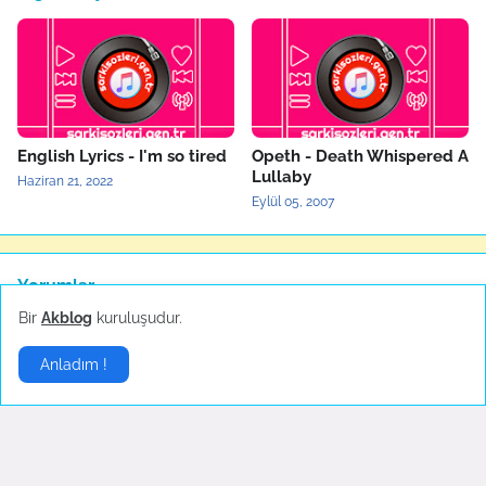
English Lyrics - I'm so tired
Opeth - Death Whispered A
Lullaby
Haziran 21, 2022
Eylül 05, 2007
Yorumlar
Bir
Akblog
kuruluşudur.
5
.,,,,,,,,,,,,
Anladım !
Anonymous
ÇALI BİLEKENDİNE SIĞINAN KUŞU İTTMEZ COK GUZEL SÖZ...
Anonymous