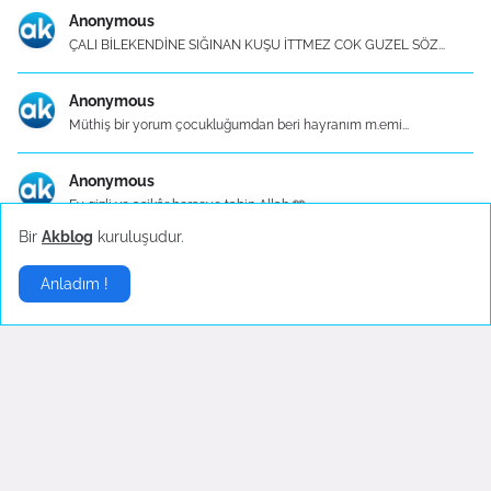
Anonymous
ÇALI BİLEKENDİNE SIĞINAN KUŞU İTTMEZ COK GUZEL SÖZ...
Anonymous
Müthiş bir yorum çocukluğumdan beri hayranım m.emi...
Anonymous
Ey gizli ve aşikâr herşeye tabip Allah 🩵
Bir
Akblog
kuruluşudur.
Mutfak Eşyaları - Konu Başlık İçerikleri
Anladım !
Mutfak Eşyaları - Konu Başlık İçerikleri 1. Mutfa...
Gelişmelerden haberdar olmak istiyorsanız
.
Abone Ol
Sponsor