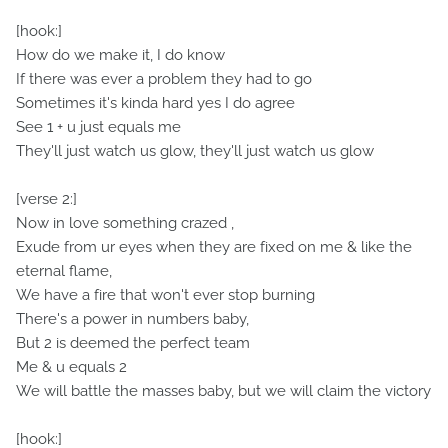
[hook:]
How do we make it, I do know
If there was ever a problem they had to go
Sometimes it's kinda hard yes I do agree
See 1 + u just equals me
They'll just watch us glow, they'll just watch us glow
[verse 2:]
Now in love something crazed ,
Exude from ur eyes when they are fixed on me & like the
eternal flame,
We have a fire that won't ever stop burning
There's a power in numbers baby,
But 2 is deemed the perfect team
Me & u equals 2
We will battle the masses baby, but we will claim the victory
[hook:]