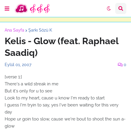
Ana Sayfa
Şarkı Sözü K
Kelis - Glow (feat. Raphael
Saadiq)
Eylül 01, 2007
0
[verse 1:]
There's a wild streak in me
But it's only for u to see
Look to my heart, cause u know I'm ready to start
I guess I'm tryin to say, yes I've been waiting for this very
day
Hope ur goin too slow, cause we're bout to shoot the sun a-
glow