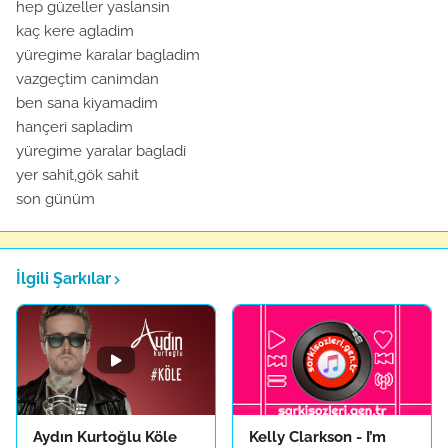
hep güzeller yaslansin
kaç kere agladim
yüregime karalar bagladim
vazgeçtim canimdan
ben sana kiyamadim
hançeri sapladim
yüregime yaralar bagladi
yer sahit,gök sahit
son günüm
İlgili Şarkılar
Aydın Kurtoğlu Köle
Kelly Clarkson - I’m