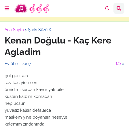
Ana Sayfa
Şarkı Sözü K
Kenan Doğulu - Kaç Kere
Agladim
Eylül 01, 2007
0
gül geç sen
sev kaç yine sen
ümidimi kardan kavur yak bile
kustan kalbim komadan
hep ucsun
yuvasiz kalsin defalarca
maskem yine boyansin neseyle
kalemim zindaninda