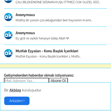
ÇALI BİLEKENDİNE SIĞINAN KUŞU İTTMEZ COK GUZEL SÖZ...
Anonymous
Müthiş bir yorum çocukluğumdan beri hayranım m.emi...
Anonymous
Ey gizli ve aşikâr herşeye tabip Allah 🩵
Mutfak Eşyaları - Konu Başlık İçerikleri
Mutfak Eşyaları - Konu Başlık İçerikleri 1. Mutfa...
Gelişmelerden haberdar olmak istiyorsanız
.
Abone Ol
Bir
Akblog
kuruluşudur.
Sponsor
Anladım !