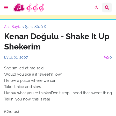
Ana Sayfa
Şarkı Sözü K
Kenan Doğulu - Shake It Up
Shekerim
Eylül 01, 2007
0
She smiled at me said
Would you like a it "sweet'n low"
I know a place where we can
Take it nice and slow
I know what you're thinkinDon't stop I need that sweet thing
Tellin' you now, this is real
(Chorus)