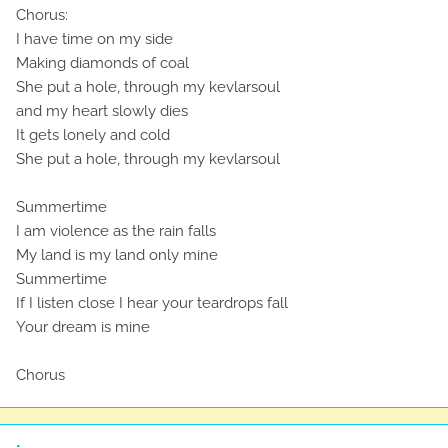
Chorus:
I have time on my side
Making diamonds of coal
She put a hole, through my kevlarsoul
and my heart slowly dies
It gets lonely and cold
She put a hole, through my kevlarsoul
Summertime
I am violence as the rain falls
My land is my land only mine
Summertime
If I listen close I hear your teardrops fall
Your dream is mine
Chorus