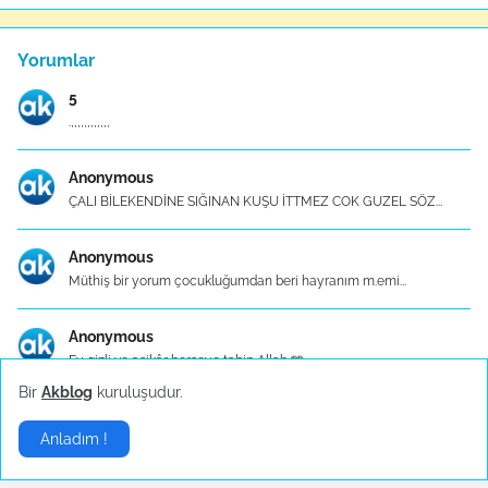
Yorumlar
5
.,,,,,,,,,,,,
Anonymous
ÇALI BİLEKENDİNE SIĞINAN KUŞU İTTMEZ COK GUZEL SÖZ...
Anonymous
Müthiş bir yorum çocukluğumdan beri hayranım m.emi...
Anonymous
Ey gizli ve aşikâr herşeye tabip Allah 🩵
Bir
Akblog
kuruluşudur.
Mutfak Eşyaları - Konu Başlık İçerikleri
Anladım !
Mutfak Eşyaları - Konu Başlık İçerikleri 1. Mutfa...