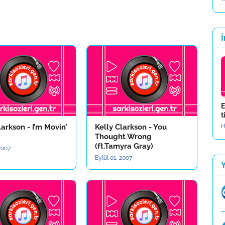
İ
E
t
larkson - I’m Movin’
Kelly Clarkson - You
H
Thought Wrong
(ft.Tamyra Gray)
 2007
Eylül 01, 2007