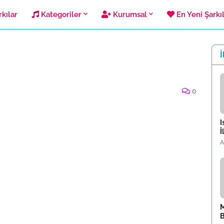
kılar
Kategoriler
Kurumsal
En Yeni Şarkı
İ
0
I
İ
A
M
B