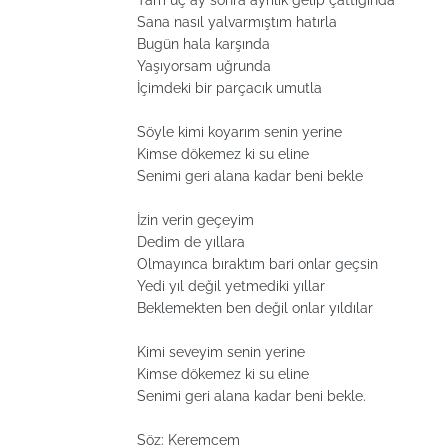
Tam üç ay sonra ayrılık gelip çattığında
Sana nasıl yalvarmıştım hatırla
Bugün hala karşında
Yaşıyorsam uğrunda
İçimdeki bir parçacık umutla
Söyle kimi koyarım senin yerine
Kimse dökemez ki su eline
Senimi geri alana kadar beni bekle
İzin verin geçeyim
Dedim de yıllara
Olmayınca bıraktım bari onlar geçsin
Yedi yıl değil yetmediki yıllar
Beklemekten ben değil onlar yıldılar
Kimi seveyim senin yerine
Kimse dökemez ki su eline
Senimi geri alana kadar beni bekle.
Söz: Keremcem