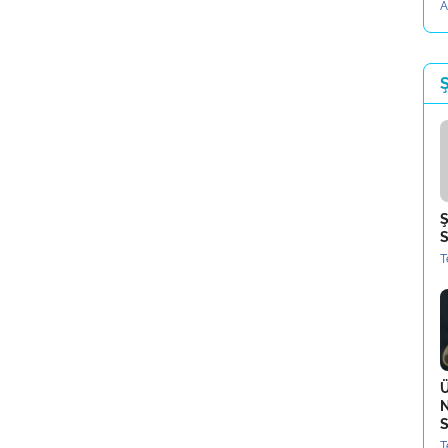
A
Ş
Ş
S
T
Ü
N
S
T