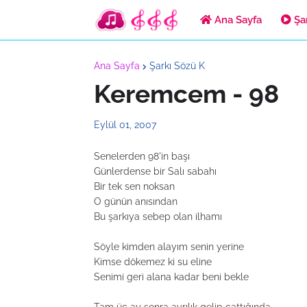
Ana Sayfa
Şar
Ana Sayfa
Şarkı Sözü K
Keremcem - 98
Eylül 01, 2007
Senelerden 98'in başı
Günlerdense bir Salı sabahı
Bir tek sen noksan
O günün anısından
Bu şarkıya sebep olan ilhamı
Söyle kimden alayım senin yerine
Kimse dökemez ki su eline
Senimi geri alana kadar beni bekle