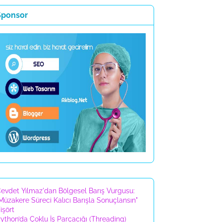
Sponsor
evdet Yılmaz'dan Bölgesel Barış Vurgusu:
Müzakere Süreci Kalıcı Barışla Sonuçlansın"
işört
ython’da Çoklu İş Parçacığı (Threading)