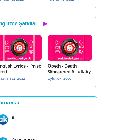
ngilizce Şarkılar
▶
nglish Lyrics - I'm so
Opeth - Death
ired
Whispered A Lullaby
aziran 21, 2022
Eylül 05, 2007
Yorumlar
5
.,,,,,,,,,,,,
Anonymous