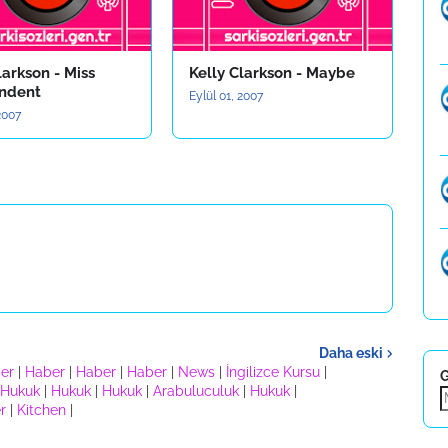
larkson - Miss
Kelly Clarkson - Maybe
ndent
Eylül 01, 2007
 2007
Daha eski
er
|
Haber
|
Haber
|
Haber
|
News
|
İngilizce Kursu
|
G
Hukuk
|
Hukuk
|
Hukuk
|
Arabuluculuk
|
Hukuk
|
r
|
Kitchen
|