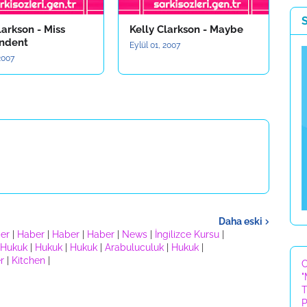
larkson - Miss
Kelly Clarkson - Maybe
ndent
Eylül 01, 2007
 2007
Daha eski
er
|
Haber
|
Haber
|
Haber
|
News
|
İngilizce Kursu
|
Hukuk
|
Hukuk
|
Hukuk
|
Arabuluculuk
|
Hukuk
|
r
|
Kitchen
|
C
"
T
P