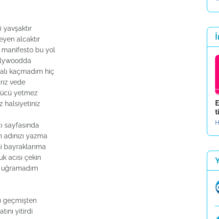
i yavşaktır
İ
eyen alcaktır
l manifesto bu yol
holywoodda
malı kaçmadım hiç
rız vede
 gücü yetmez
E
 halsiyetiniz
t
H
cı sayfasında
n adınızı yazma
i bayraklarıma
uk acısı çekin
ür uğramadım
dı geçmişten
ını yitirdi