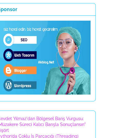
Sponsor
evdet Yılmaz'dan Bölgesel Barış Vurgusu:
Müzakere Süreci Kalıcı Barışla Sonuçlansın"
işört
ython’da Çoklu İş Parçacığı (Threading)