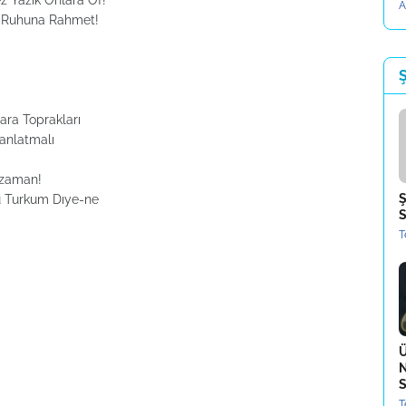
z Yazık Onlara Of!
A
am Ruhuna Rahmet!
Ş
Kara Toprakları
 anlatmalı
 zaman!
Ş
u Turkum Dıye-ne
S
T
Ü
N
S
T