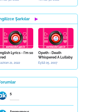
ngilizce Şarkılar
▶
nglish Lyrics - I'm so
Opeth - Death
ired
Whispered A Lullaby
aziran 21, 2022
Eylül 05, 2007
Yorumlar
5
.,,,,,,,,,,,,
Anonymous