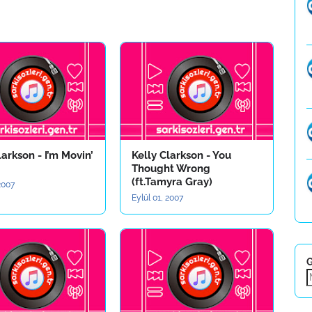
larkson - I’m Movin’
Kelly Clarkson - You
Thought Wrong
(ft.Tamyra Gray)
 2007
Eylül 01, 2007
G