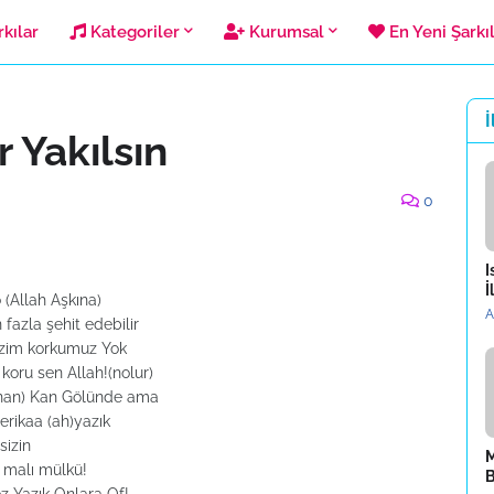
kılar
Kategoriler
Kurumsal
En Yeni Şarkı
İ
 Yakılsın
0
I
İ
(Allah Aşkına)
A
azla şehit edebilir
bizim korkumuz Yok
koru sen Allah!(nolur)
nan) Kan Gölünde ama
merikaa (ah)yazık
sizin
M
e malı mülkü!
B