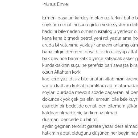
-Yunus Emre:
Ermeni paşaları kardeşim olamaz farkını bul o b
soykırım olmalı hosuna gıden vede systemı dınl
haddini bilemeden olmesin ısraıloglu yerlebir o
kana kana bitmedi petrol yeni rol yazılır ama 
arada bi vatanıma yaklaşır amacını anlamış ol
bana çılgın denmedi boşa bile dolu koyup atlatı
bak deyince bana kalk diyince kalkacak asker
kundaktakinin suçu ne şerefsiz bari savaşta biraz
olsun Allahtan kork
kaç kere yazıldı siz bile unutun kitabınızın kaçın
var bu katliam kutsal topraklara adım atamada
soyları burdada mevcut sözde paçavranı al ben
dokuncak yok çek pis elini emelini bile bile kuyr
esaretin bir bedelide olmalı ben bilemem şük
kaldıran olmadık hiç korkumuz olmadı
düşmanı bencede bu bitirdi
aydın geçinen terorist gazete yazar ders alma
halkımın aptal olduğunu düşünen her beyin hayat