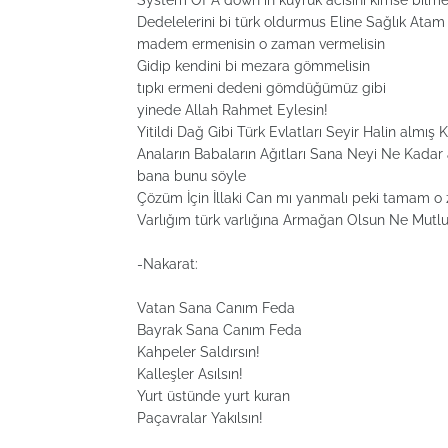
System Of A down ın kuyruk acısını kimse bilme
Dedelelerini bi türk oldurmus Eline Sağlık At
madem ermenisin o zaman vermelisin
Gidip kendini bi mezara gömmelisin
tıpkı ermeni dedeni gömdüğümüz gibi
yinede Allah Rahmet Eylesin!
Yitildi Dağ Gibi Türk Evlatları Seyir Halin almış 
Anaların Babaların Ağıtları Sana Neyi Ne Kadar
bana bunu söyle
Çözüm İçin İllaki Can mı yanmalı peki tamam o
Varlığım türk varlığına Armağan Olsun Ne Mutl
-Nakarat:
Vatan Sana Canım Feda
Bayrak Sana Canım Feda
Kahpeler Saldırsın!
Kalleşler Asılsın!
Yurt üstünde yurt kuran
Paçavralar Yakılsın!