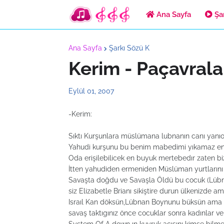
Ana Sayfa
Şar
Ana Sayfa
Şarkı Sözü K
Kerim - Paçavralar
Eylül 01, 2007
-Kerim:
Sıktı Kurşunlara müslümana lubnanın canı yanıo 
Yahudi kurşunu bu benim mabedimi yıkamaz en f
Oda erişilebilicek en buyuk mertebedır zaten 
İtten yahudiden ermeniden Müslüman yurtlarını 
Savaşta doğdu ve Savaşla Öldü bu cocuk (Lüb
siz Elizabetle Brianı sikiştire durun ülkenizde a
Israıl Kan döksün,Lübnan Boynunu büksün ama 
savaş taktıgınız önce cocuklar sonra kadınlar v