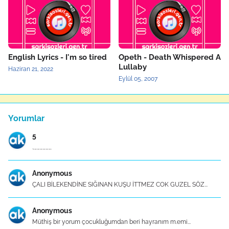
English Lyrics - I'm so tired
Opeth - Death Whispered A
Lullaby
Haziran 21, 2022
Eylül 05, 2007
Yorumlar
5
.,,,,,,,,,,,,
Anonymous
ÇALI BİLEKENDİNE SIĞINAN KUŞU İTTMEZ COK GUZEL SÖZ...
Anonymous
Müthiş bir yorum çocukluğumdan beri hayranım m.emi...