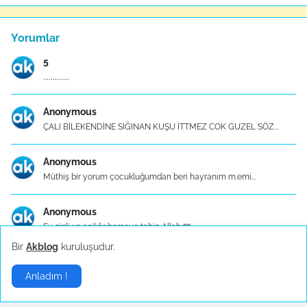
Yorumlar
5
.,,,,,,,,,,,,
Anonymous
ÇALI BİLEKENDİNE SIĞINAN KUŞU İTTMEZ COK GUZEL SÖZ...
Anonymous
Müthiş bir yorum çocukluğumdan beri hayranım m.emi...
Anonymous
Ey gizli ve aşikâr herşeye tabip Allah 🩵
Bir
Akblog
kuruluşudur.
Mutfak Eşyaları - Konu Başlık İçerikleri
Anladım !
Mutfak Eşyaları - Konu Başlık İçerikleri 1. Mutfa...