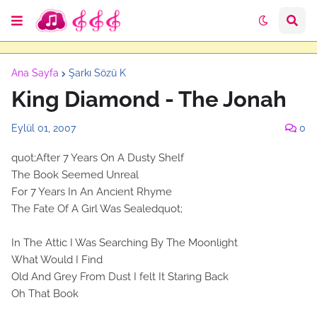
Ana Sayfa
Şarkı Sözü K
King Diamond - The Jonah
Eylül 01, 2007
0
quot;After 7 Years On A Dusty Shelf
The Book Seemed Unreal
For 7 Years In An Ancient Rhyme
The Fate Of A Girl Was Sealedquot;
In The Attic I Was Searching By The Moonlight
What Would I Find
Old And Grey From Dust I felt It Staring Back
Oh That Book