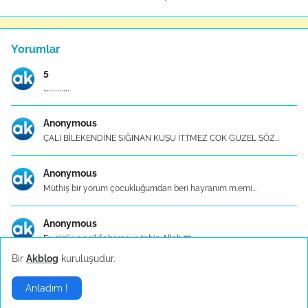
Yorumlar
5
.,,,,,,,,,,,,
Anonymous
ÇALI BİLEKENDİNE SIĞINAN KUŞU İTTMEZ COK GUZEL SÖZ...
Anonymous
Müthiş bir yorum çocukluğumdan beri hayranım m.emi...
Anonymous
Ey gizli ve aşikâr herşeye tabip Allah 🩵
Bir
Akblog
kuruluşudur.
Mutfak Eşyaları - Konu Başlık İçerikleri
Anladım !
Mutfak Eşyaları - Konu Başlık İçerikleri 1. Mutfa...