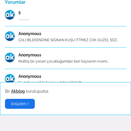
Yorumlar
5
.,,,,,,,,,,,,
Anonymous
ÇALI BİLEKENDİNE SIĞINAN KUŞU İTTMEZ COK GUZEL SÖZ...
Anonymous
Müthiş bir yorum çocukluğumdan beri hayranım m.emi...
Anonymous
Ey gizli ve aşikâr herşeye tabip Allah 🩵
Bir
Akblog
kuruluşudur.
Mutfak Eşyaları - Konu Başlık İçerikleri
Anladım !
Mutfak Eşyaları - Konu Başlık İçerikleri 1. Mutfa...
Gelişmelerden haberdar olmak istiyorsanız
.