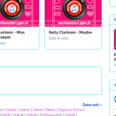
İ
larkson - Miss
Kelly Clarkson - Maybe
ndent
Eylül 01, 2007
 2007
E
t
H
Daha eski
er
|
Haber
|
Haber
|
Haber
|
News
|
İngilizce Kursu
|
Hukuk
|
Hukuk
|
Hukuk
|
Arabuluculuk
|
Hukuk
|