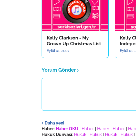
Kelly Clarkson - My
Kelly C
Grown Up Christmas List
Indepe
Eylül 01, 2007
Eylül 01,
Yorum Gönder
Daha yeni
Haber:
Haber OKU
|
Haber
|
Haber
|
Haber
|
Hab
Hukuk Dünyası:
Hukuk
|
Hukuk
|
Hukuk
|
Hukuk
|