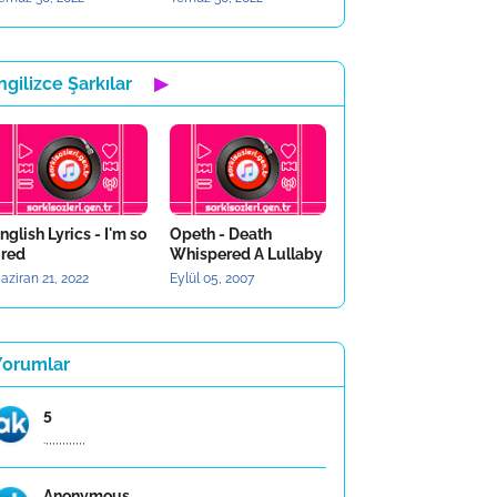
ngilizce Şarkılar
▶
nglish Lyrics - I'm so
Opeth - Death
ired
Whispered A Lullaby
aziran 21, 2022
Eylül 05, 2007
Yorumlar
5
.,,,,,,,,,,,,
Anonymous