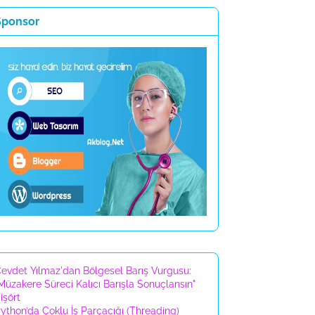
Sponsor
evdet Yılmaz'dan Bölgesel Barış Vurgusu:
Müzakere Süreci Kalıcı Barışla Sonuçlansın"
işört
ython’da Çoklu İş Parçacığı (Threading)