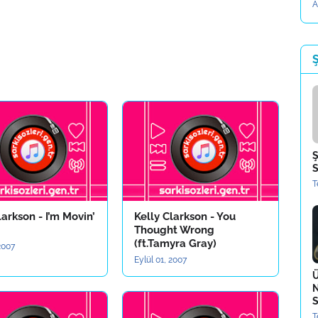
A
Ş
Ş
S
T
larkson - I’m Movin’
Kelly Clarkson - You
Thought Wrong
(ft.Tamyra Gray)
 2007
Eylül 01, 2007
Ü
N
S
T