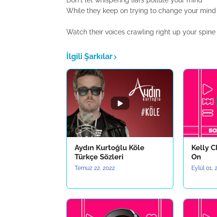
Don't let whispering liars pollute your mind
While they keep on trying to change your mind
Watch their voices crawling right up your spine
İlgili Şarkılar
Aydın Kurtoğlu Köle
Kelly C
Türkçe Sözleri
On
Temuz 22, 2022
Eylül 01,