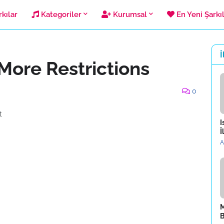
kılar
Kategoriler
Kurumsal
En Yeni Şarkı
İ
ore Restrictions
0
t
I
İ
A
M
B