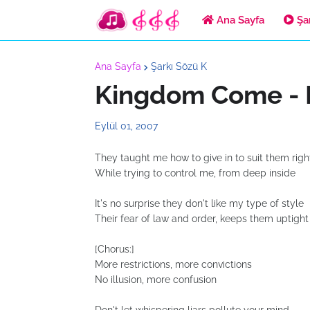
Ana Sayfa
Şar
Ana Sayfa
Şarkı Sözü K
Kingdom Come - M
Eylül 01, 2007
They taught me how to give in to suit them righ
While trying to control me, from deep inside
It's no surprise they don't like my type of style
Their fear of law and order, keeps them uptight
[Chorus:]
More restrictions, more convictions
No illusion, more confusion