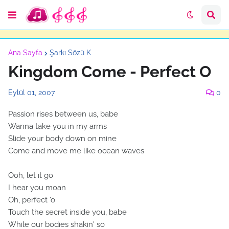
Ana Sayfa
Şarkı Sözü K
Kingdom Come - Perfect O
Eylül 01, 2007
0
Passion rises between us, babe
Wanna take you in my arms
Slide your body down on mine
Come and move me like ocean waves
Ooh, let it go
I hear you moan
Oh, perfect 'o
Touch the secret inside you, babe
While our bodies shakin' so