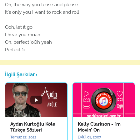
Oh, the way you tease and please
It's only you I want to rock and roll
Ooh, let it go
I hear you moan
Oh, perfect 'oOh yeah
Perfect 'o
İlgili Şarkılar
Aydın Kurtoğlu Köle
Kelly Clarkson - I’m
Türkçe Sözleri
Movin’ On
Temuz 22, 2022
Eylül 01, 2007