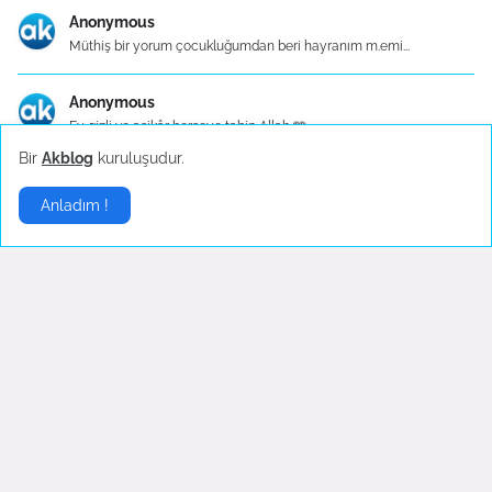
Anonymous
Müthiş bir yorum çocukluğumdan beri hayranım m.emi...
Anonymous
Ey gizli ve aşikâr herşeye tabip Allah 🩵
Bir
Akblog
kuruluşudur.
Mutfak Eşyaları - Konu Başlık İçerikleri
Anladım !
Mutfak Eşyaları - Konu Başlık İçerikleri 1. Mutfa...
Gelişmelerden haberdar olmak istiyorsanız
.
Abone Ol
Sponsor