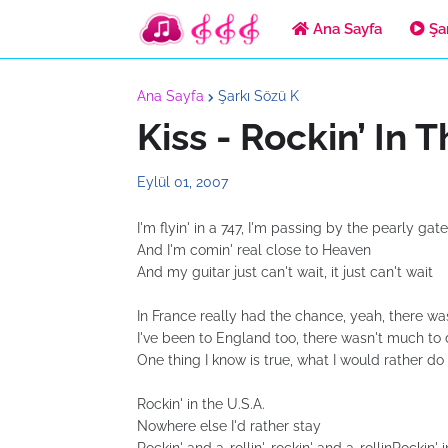
Ana Sayfa
Şar
Ana Sayfa
Şarkı Sözü K
Kiss - Rockin’ In T
Eylül 01, 2007
I'm flyin' in a 747, I'm passing by the pearly gat
And I'm comin' real close to Heaven
And my guitar just can't wait, it just can't wait
In France really had the chance, yeah, there w
I've been to England too, there wasn't much to
One thing I know is true, what I would rather do 
Rockin' in the U.S.A.
Nowhere else I'd rather stay