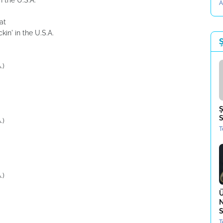
in the U.S.A.
A
at
kin' in the U.S.A.
Ş
.)
Ş
S
.)
T
.)
Ü
N
S
T