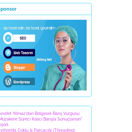
Sponsor
evdet Yılmaz'dan Bölgesel Barış Vurgusu:
Müzakere Süreci Kalıcı Barışla Sonuçlansın"
işört
ython’da Çoklu İş Parçacığı (Threading)