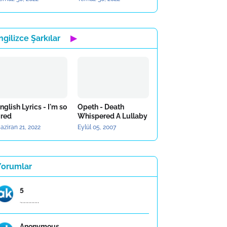
ngilizce Şarkılar
▶
nglish Lyrics - I'm so
Opeth - Death
ired
Whispered A Lullaby
aziran 21, 2022
Eylül 05, 2007
Yorumlar
5
.,,,,,,,,,,,,
Anonymous