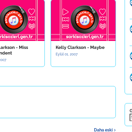
larkson - Miss
Kelly Clarkson - Maybe
ndent
Eylül 01, 2007
 2007
G
Daha eski