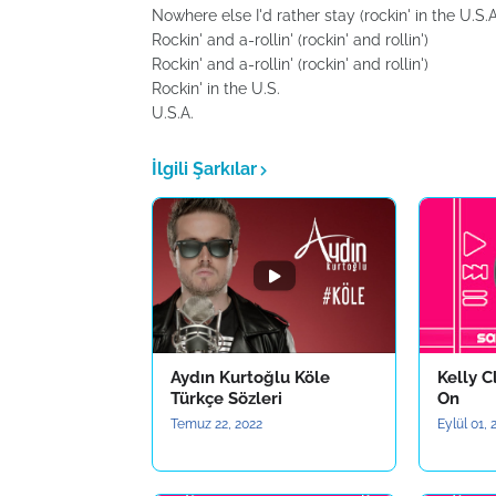
Nowhere else I'd rather stay (rockin' in the U.S.A
Rockin' and a-rollin' (rockin' and rollin')
Rockin' and a-rollin' (rockin' and rollin')
Rockin' in the U.S.
U.S.A.
İlgili Şarkılar
Aydın Kurtoğlu Köle
Kelly C
Türkçe Sözleri
On
Temuz 22, 2022
Eylül 01,