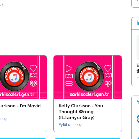
.)
İ
E
t
H
larkson - I’m Movin’
Kelly Clarkson - You
Thought Wrong
(ft.Tamyra Gray)
 2007
Eylül 01, 2007