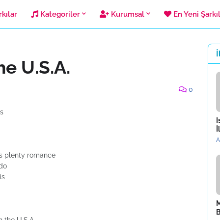
kılar
Kategoriler
Kurumsal
En Yeni Şarkı
İ
he U.S.A.
0
es
I
İ
A
as plenty romance
 do
is
M
B