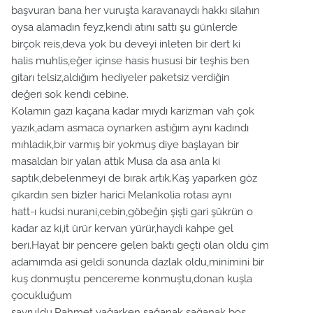
başvuran bana her vuruşta karavanaydı hakkı silahın
oysa alamadın feyz,kendi atını sattı şu günlerde
birçok reis,deva yok bu deveyi inleten bir dert ki
halis muhlis,eğer içinse hasis hususi bir teşhis ben
gitarı telsiz,aldığım hediyeler paketsiz verdiğin
değeri sok kendi cebine.
Kolamın gazı kaçana kadar mıydı karizman vah çok
yazık,adam asmaca oynarken astığım aynı kadındı
mıhladık,bir varmış bir yokmuş diye başlayan bir
masaldan bir yalan attık Musa da asa anla ki
saptık,debelenmeyi de bırak artık.Kaş yaparken göz
çıkardın sen bizler harici Melankolia rotası aynı
hatt-ı kudsi nurani,cebin,göbeğin şişti gari şükrün o
kadar az ki,it ürür kervan yürür,haydi kahpe gel
beri.Hayat bir pencere gelen baktı geçti olan oldu çim
adamımda asi geldi sonunda dazlak oldu,minimini bir
kuş donmuştu pencereme konmuştu,donan kuşla
çocukluğum
savruldu.Rahmet yağarken sağanak sağanak boş