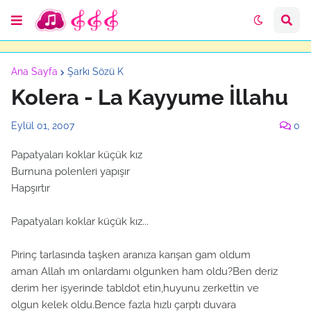
Ana Sayfa
Şarkı Sözü K
Kolera - La Kayyume İllahu
Eylül 01, 2007
0
Papatyaları koklar küçük kız
Burnuna polenleri yapışır
Hapşırtır
Papatyaları koklar küçük kız...
Pirinç tarlasında taşken aranıza karışan gam oldum
aman Allah ım onlardamı olgunken ham oldu?Ben deriz
derim her işyerinde tabldot etin,huyunu zerkettin ve
olgun kelek oldu.Bence fazla hızlı çarptı duvara