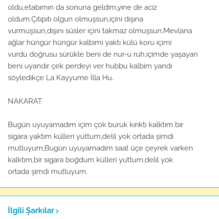
oldu,etabımın da sonuna geldim,yine de aciz
oldum.Çıtıpıtı olgun olmuşsun,içini dışına
vurmuşsun,dışını süsler içini takmaz olmuşsun.Mevlana
ağlar hüngür hüngür kalbimi yaktı külü koru içimi
vurdu doğrusu sürükle beni de nur-u ruh,içimde yaşayan
beni uyandır çek perdeyi ver hubbu kalbim yandı
söyledikçe La Kayyume İlla Hu.
NAKARAT
Bugün uyuyamadım içim çok buruk kırıktı kalktım bir
sigara yaktım külleri yuttum,delil yok ortada şimdi
mutluyum,Bugün uyuyamadım saat üçe çeyrek varken
kalktım,bir sigara boğdum külleri yuttum,delil yok
ortada şimdi mutluyum.
İlgili Şarkılar