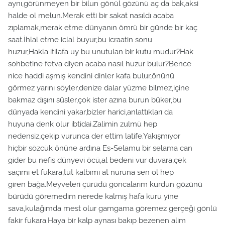
aynı,görünmeyen bir bilun gönül gözünü aç da bak,aksi
halde ol melun.Merak etti bir sakat nasıldı acaba
zıplamak,merak etme dünyanın ömrü bir günde bir kaç
saat.İhlal etme iclal buyur,bu icraatin sonu
huzur,Hakla itilafa uy bu unutulan bir kutu mudur?Hak
sohbetine fetva diyen acaba nasıl huzur bulur?Bence
nice haddi aşmış kendini dinler kafa bulur,önünü
görmez yarını söyler,denize dalar yüzme bilmez,içine
bakmaz dışını süsler,çok ister azına burun büker,bu
dünyada kendini yakar,bizler harici,anlattıkları da
huyuna denk olur ibtidai.Zalimin zulmü hep
nedensiz,çekip vurunca der ettim latife.Yakışmıyor
hiçbir sözcük önüne ardına Es-Selamu bir selama can
gider bu nefis dünyevi öcü,al bedeni vur duvara,çek
saçımı et fukara,tut kalbimi at nuruna sen ol hep
giren bağa.Meyveleri çürüdü goncalarım kurdun gözünü
bürüdü göremedim nerede kalmış hafa kuru yine
sava,kulağımda mest olur gamgama göremez gerçeği gönlü
fakir fukara.Haya bir kalp aynası bakıp bezenen alim