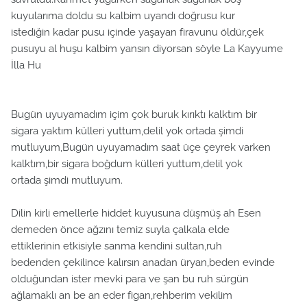
kuyularıma doldu su kalbim uyandı doğrusu kur
istediğin kadar pusu içinde yaşayan firavunu öldür,çek
pusuyu al huşu kalbim yansın diyorsan söyle La Kayyume
İlla Hu
Bugün uyuyamadım içim çok buruk kırıktı kalktım bir
sigara yaktım külleri yuttum,delil yok ortada şimdi
mutluyum,Bugün uyuyamadım saat üçe çeyrek varken
kalktım,bir sigara boğdum külleri yuttum,delil yok
ortada şimdi mutluyum.
Dilin kirli emellerle hiddet kuyusuna düşmüş ah Esen
demeden önce ağzını temiz suyla çalkala elde
ettiklerinin etkisiyle sanma kendini sultan,ruh
bedenden çekilince kalırsın anadan üryan,beden evinde
olduğundan ister mevki para ve şan bu ruh sürgün
ağlamaklı an be an eder figan,rehberim vekilim