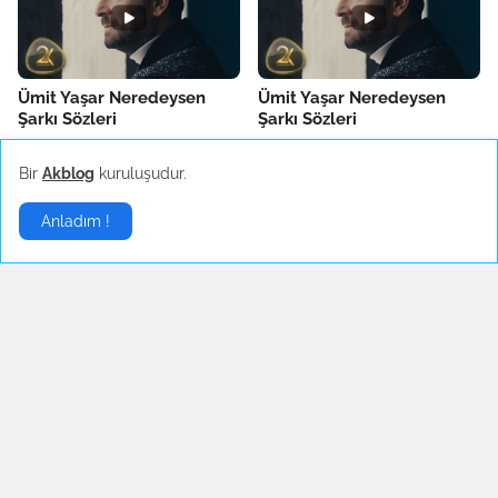
Ümit Yaşar Neredeysen
Ümit Yaşar Neredeysen
Şarkı Sözleri
Şarkı Sözleri
Temuz 30, 2022
Temuz 30, 2022
Bir
Akblog
kuruluşudur.
Anladım !
İngilizce Şarkılar
▶
English Lyrics - I'm so tired
Opeth - Death Whispered A
Lullaby
Haziran 21, 2022
Eylül 05, 2007