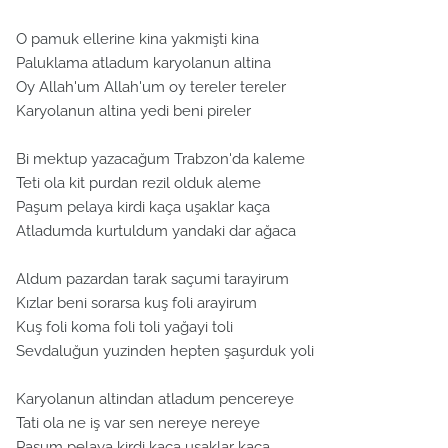
O pamuk ellerine kina yakmişti kina
Paluklama atladum karyolanun altina
Oy Allah'um Allah'um oy tereler tereler
Karyolanun altina yedi beni pireler
Bi mektup yazacağum Trabzon'da kaleme
Teti ola kit purdan rezil olduk aleme
Paşum pelaya kirdi kaça uşaklar kaça
Atladumda kurtuldum yandaki dar ağaca
Aldum pazardan tarak saçumi tarayirum
Kızlar beni sorarsa kuş foli arayirum
Kuş foli koma foli toli yağayi toli
Sevdaluğun yuzinden hepten şaşurduk yoli
Karyolanun altindan atladum pencereye
Tati ola ne iş var sen nereye nereye
Paşum pelaya kirdi kaça uşaklar kaça