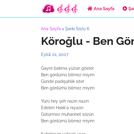
Ana Sayfa
Şar
Ana Sayfa
Şarkı Sözü K
Köroğlu - Ben Gö
Eylül 01, 2007
Gayre bakma yüzün göster
Ben gönlümü bilmez miyim
Günde padişahlık ister
Ben gönlümü bilmez miyim
Yürü hey şeh nazın nazın
Edelim Hakk'a niyazın
Götürmez muhannet sözün
Ben gönlümü bilmez miyim