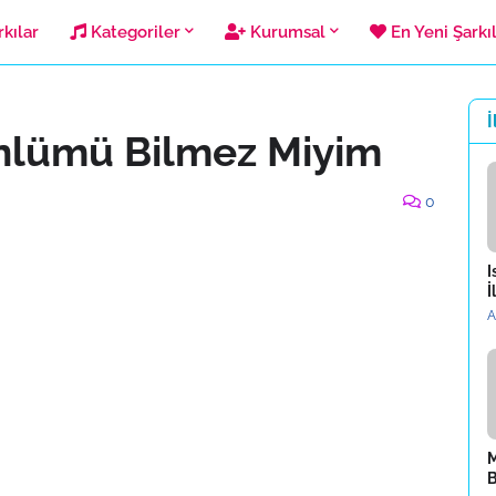
kılar
Kategoriler
Kurumsal
En Yeni Şarkı
İ
nlümü Bilmez Miyim
0
I
İ
A
M
B