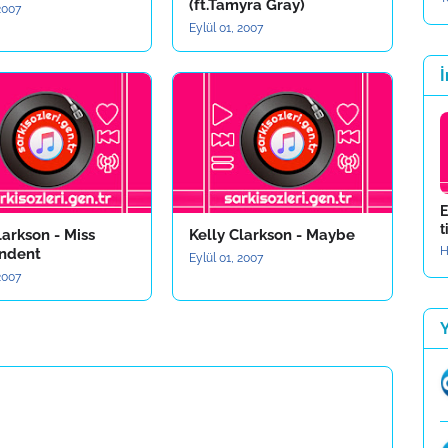
(ft.Tamyra Gray)
 2007
Eylül 01, 2007
İ
E
t
larkson - Miss
Kelly Clarkson - Maybe
H
ndent
Eylül 01, 2007
 2007