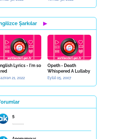
ngilizce Şarkılar
▶
nglish Lyrics - I'm so
Opeth - Death
ired
Whispered A Lullaby
aziran 21, 2022
Eylül 05, 2007
Yorumlar
5
.,,,,,,,,,,,,
Anonymous