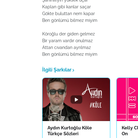
Şahinleyin yüksek uçar
Kaplan gibi kanlar saçar
Gökte buluttan nem kapar
Ben gönlümü bilmez miyim
Köroğlu der giden gelmez
Bir yaram vardır onulmaz
Attan cıvandan ayrılmaz
Ben gönlümü bilmez miyim
İlgili Şarkılar
Aydın Kurtoğlu Köle
Kelly C
Türkçe Sözleri
On