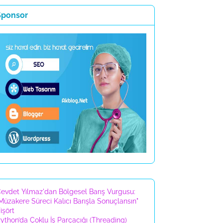
Sponsor
evdet Yılmaz'dan Bölgesel Barış Vurgusu:
Müzakere Süreci Kalıcı Barışla Sonuçlansın"
işört
ython’da Çoklu İş Parçacığı (Threading)