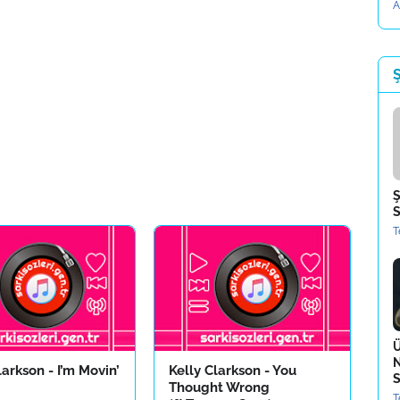
A
Ş
Ş
S
T
Ü
N
larkson - I’m Movin’
Kelly Clarkson - You
S
Thought Wrong
T