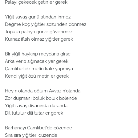
Palayı çekecek çetin er gerek
Yiğit savaş günü atından inmez
Değme koç yiğitler sözünden dönmez
Topuza palaya gürze güvenmez
Kurnaz iflah olmaz yiğitler gerek
Bir yiğit haykırıp meydana girse
Arka verip sığınacak yer gerek
Çamlıbel'de metin kale yapmıya
Kendi yiğit özü metin er gerek
Hey n'olanda oğlum Ayvaz n'olanda
Zor düşmanı bölük bölük bölende
Yiğit savaş divanında duranda
Dil tutulur dili tutar er gerek
Barhanayı Çamlıbel'de çözende
Sıra sıra yiğitleri düzende