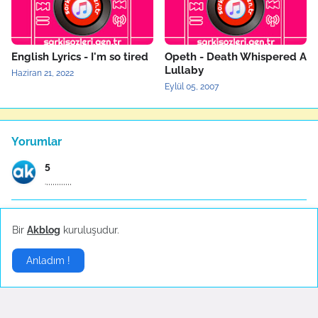
English Lyrics - I'm so tired
Opeth - Death Whispered A
Lullaby
Haziran 21, 2022
Eylül 05, 2007
Yorumlar
5
.,,,,,,,,,,,,
Anonymous
Bir
Akblog
kuruluşudur.
ÇALI BİLEKENDİNE SIĞINAN KUŞU İTTMEZ COK GUZEL SÖZ...
Anladım !
Anonymous
Müthiş bir yorum çocukluğumdan beri hayranım m.emi...