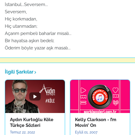
İstanbul...Seversem...
Seversem,
Hiç korkmadan,
Hiç utanmadan;
Açarım pembeli baharlar misali...
Bir hayatsa aşkın bedeli;
Öderim böyle yazar aşk masalı...
İlgili Şarkılar
Aydın Kurtoğlu Köle
Kelly Clarkson - I’m
Türkçe Sözleri
Movin’ On
Temuz 22, 2022
Eylül 01, 2007