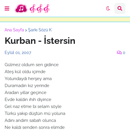
Ana Sayfa
Şarkı Sözü K
Kurban - İstersin
Eylül 01, 2007
0
Gülmez oldum sen gidince
Ateş kül oldu içimde
Yolundaydı herşey ama
Duramadın kız yerinde
Aradan yıllar geçince
Evde kaldın ıhıh diyince
Gel naz etme bi selam söyle
Türkü yakıp düştün mü yoluna
Adını andım sabah olunca
Ne kaldı senden sonra elimde