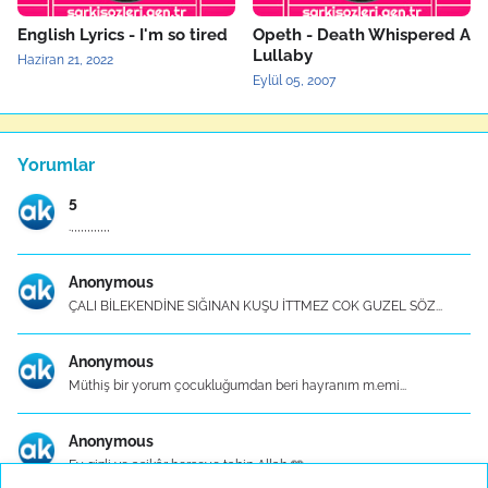
English Lyrics - I'm so tired
Opeth - Death Whispered A
Lullaby
Haziran 21, 2022
Eylül 05, 2007
Yorumlar
5
.,,,,,,,,,,,,
Anonymous
ÇALI BİLEKENDİNE SIĞINAN KUŞU İTTMEZ COK GUZEL SÖZ...
Anonymous
Müthiş bir yorum çocukluğumdan beri hayranım m.emi...
Anonymous
Ey gizli ve aşikâr herşeye tabip Allah 🩵