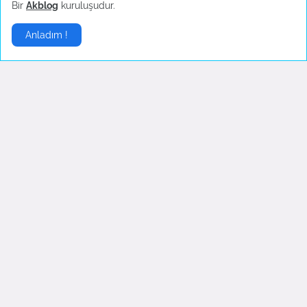
Bir
Akblog
kuruluşudur.
Mutfak Eşyaları - Konu Başlık İçerikleri
Anladım !
Mutfak Eşyaları - Konu Başlık İçerikleri 1. Mutfa...
Gelişmelerden haberdar olmak istiyorsanız
.
Abone Ol
Sponsor