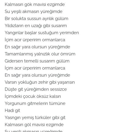
Kalmasın gök mavisi ezgimde
Su yeşili akmasın yüreğimde
Bir solukta sussun ayrılık gülüm
Yıldızların en uzağı gibi susarım
Yangınlar başlar sustuğum yerimden
İçim acır ürperirim ormanlarca
En sağır yara olursun yüreğimde
Tamamlanmış yalnızlık olur ömrüm
Gidersen temelli susarım gülüm
İçim acır ürperirim ormanlarca
En sağır yara olursun yüreğimde
Varsın yokluğun zehir gibi yaşansın
Düşte git yüreğimden sessizce
İçimdeki çocuk öksüz kalsın
Yorgunum gitmelerin tümüne
Hadi git
Yasngın yemiş türküler gibi git
Kalmasın göl mavisi ezgimde
Su yeşili akmasın yüreğimde