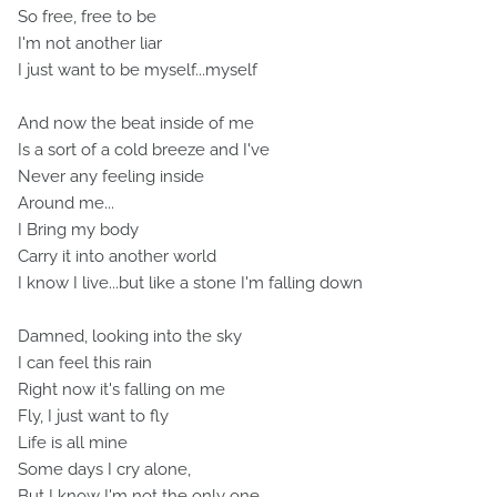
So free, free to be
I'm not another liar
I just want to be myself...myself
And now the beat inside of me
Is a sort of a cold breeze and I've
Never any feeling inside
Around me...
I Bring my body
Carry it into another world
I know I live...but like a stone I'm falling down
Damned, looking into the sky
I can feel this rain
Right now it's falling on me
Fly, I just want to fly
Life is all mine
Some days I cry alone,
But I know I'm not the only one