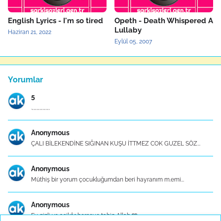
English Lyrics - I'm so tired
Opeth - Death Whispered A
Lullaby
Haziran 21, 2022
Eylül 05, 2007
Yorumlar
5
.,,,,,,,,,,,,
Anonymous
ÇALI BİLEKENDİNE SIĞINAN KUŞU İTTMEZ COK GUZEL SÖZ...
Anonymous
Müthiş bir yorum çocukluğumdan beri hayranım m.emi...
Anonymous
Ey gizli ve aşikâr herşeye tabip Allah 🩵