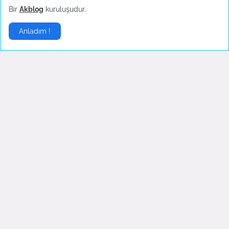
Bir
Akblog
kuruluşudur.
Mutfak Eşyaları - Konu Başlık İçerikleri
Anladım !
Mutfak Eşyaları - Konu Başlık İçerikleri 1. Mutfa...
Gelişmelerden haberdar olmak istiyorsanız
.
Abone Ol
Sponsor