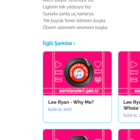
Alem biliyor fenerliyiz biz
Liglerin tek yıldızıyız biz
Gururla şanla uç kanarya
Tek büyük fener bilmem başka
Ölsem istemem sevmem başka
İlgili Şarkılar
Lee Ryan - Why Me?
Lee Ry
Whole
Eylül 02, 2007
Eylül 02,