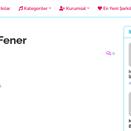
kılar
Kategoriler
Kurumsal
En Yeni Şarkı
İ
Fener
0
I
İ
A
A
M
B