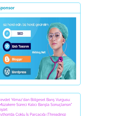
Sponsor
evdet Yılmaz'dan Bölgesel Barış Vurgusu:
Müzakere Süreci Kalıcı Barışla Sonuçlansın"
işört
ython’da Çoklu İş Parçacığı (Threading)