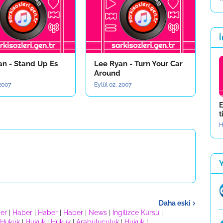
İ
an - Stand Up Es
Lee Ryan - Turn Your Car
Around
 2007
Eylül 02, 2007
E
t
H
Daha eski
er
|
Haber
|
Haber
|
Haber
|
News
|
İngilizce Kursu
|
Hukuk
|
Hukuk
|
Hukuk
|
Arabuluculuk
|
Hukuk
|