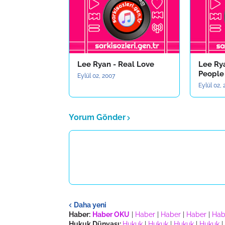
Lee Ryan - Real Love
Lee Ry
People
Eylül 02, 2007
Eylül 02,
Yorum Gönder
Daha yeni
Haber:
Haber OKU
|
Haber
|
Haber
|
Haber
|
Hab
Hukuk Dünyası:
Hukuk
|
Hukuk
|
Hukuk
|
Hukuk
|