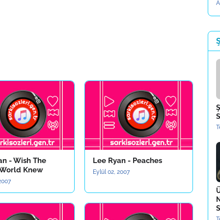
A
Ş
Ş
S
T
an - Wish The
Lee Ryan - Peaches
 World Knew
Eylül 02, 2007
 2007
Ü
N
S
T