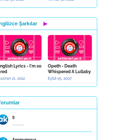
ngilizce Şarkılar
▶
nglish Lyrics - I'm so
Opeth - Death
ired
Whispered A Lullaby
aziran 21, 2022
Eylül 05, 2007
Yorumlar
5
.,,,,,,,,,,,,
Anonymous