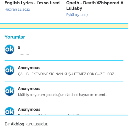
English Lyrics - I'm so tired
Opeth - Death Whispered A
Lullaby
Haziran 21, 2022
Eylül 05, 2007
Yorumlar
5
.,,,,,,,,,,,,
Anonymous
ÇALI BİLEKENDİNE SIĞINAN KUŞU İTTMEZ COK GUZEL SÖZ...
Anonymous
Müthiş bir yorum çocukluğumdan beri hayranım m.emi...
Anonymous
Ey gizli ve aşikâr herşeye tabip Allah 🩵
Bir
Akblog
kuruluşudur.