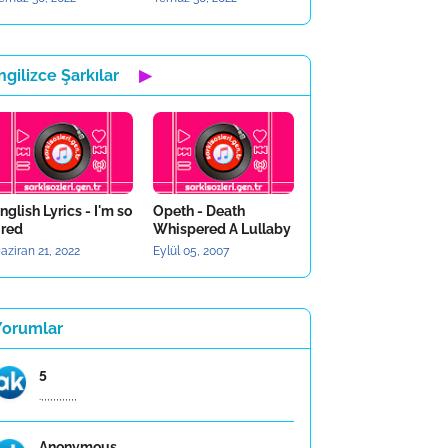
ngilizce Şarkılar
▶
nglish Lyrics - I'm so
Opeth - Death
ired
Whispered A Lullaby
aziran 21, 2022
Eylül 05, 2007
Yorumlar
5
.,,,,,,,,,,,,
Anonymous