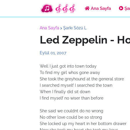
Ana Sayfa
Şar
Ana Sayfa
Şarkı Sözü L
Led Zeppelin - H
Eylül 01, 2007
Well I just got into town today
To find my girl whos gone away
She took the greyhound at the general store
I searched myself I searched the town
When I finally did sit down
I find myself no wiser than before
She said we couldnt do no wrong
No other love could be so strong
She locked up my heart in her bottom drawer