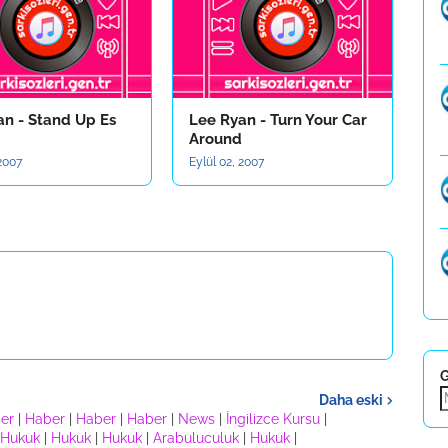
an - Stand Up Es
Lee Ryan - Turn Your Car
Around
 2007
Eylül 02, 2007
G
Daha eski
er
|
Haber
|
Haber
|
Haber
|
News
|
İngilizce Kursu
|
Hukuk
|
Hukuk
|
Hukuk
|
Arabuluculuk
|
Hukuk
|