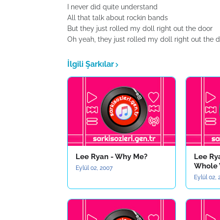
I never did quite understand
All that talk about rockin bands
But they just rolled my doll right out the door
Oh yeah, they just rolled my doll right out the d
İlgili Şarkılar
Lee Ryan - Why Me?
Lee Ry
Whole
Eylül 02, 2007
Eylül 02,