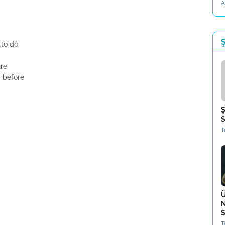
A
Ş
 to do
ure
d before
Ş
S
T
Ü
N
S
T