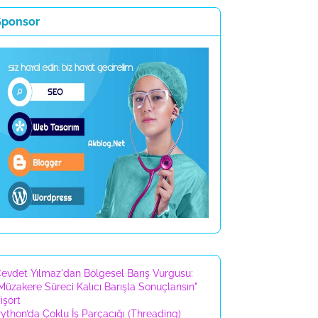
Sponsor
evdet Yılmaz'dan Bölgesel Barış Vurgusu:
Müzakere Süreci Kalıcı Barışla Sonuçlansın"
işört
ython’da Çoklu İş Parçacığı (Threading)