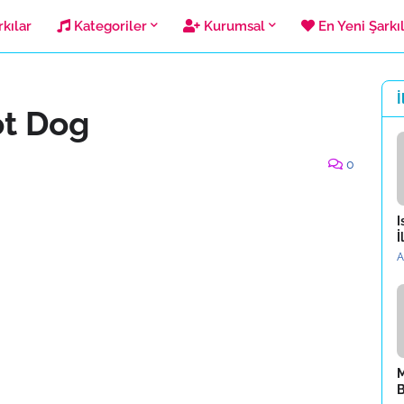
kılar
Kategoriler
Kurumsal
En Yeni Şarkı
İ
ot Dog
0
I
İ
A
M
B