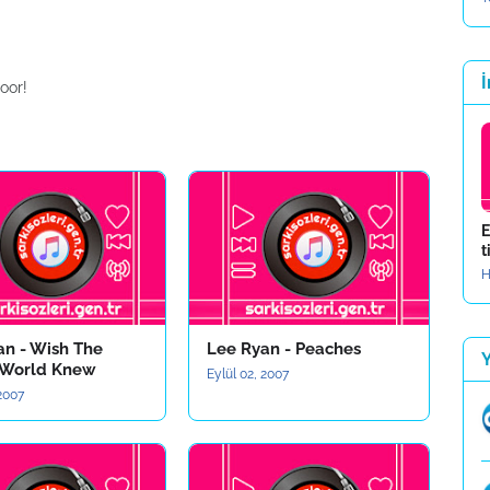
İ
oor!
E
t
H
an - Wish The
Lee Ryan - Peaches
 World Knew
Eylül 02, 2007
 2007