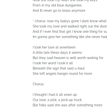
Now she took my heart she took my keys
From in my old blue dungarees
And Ill never go to texas anymore
* chorus: now my babys gone I dont know what
She took my love and walked right out the door
And if I ever find that girl I know one thing for s
Im gonna give her something like she never ha
I took her love at seventeen
A little late these days it seems
But they said heaven is well worth waiting for
I took her word I took it all
Beneath the sign that said u-haul
She left angels hangin round for more
Chorus
I thought I had it all sewn up
Our love, a plot, a pick-up truck
But folks said she was after something more