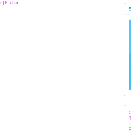
r
|
Kitchen
|
C
"
T
P