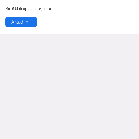
Temuz 30, 2022
Temuz 30, 2022
Bir
Akblog
kuruluşudur.
Anladım !
İngilizce Şarkılar
▶
English Lyrics - I'm so tired
Opeth - Death Whispered A
Lullaby
Haziran 21, 2022
Eylül 05, 2007
Yorumlar
5
.,,,,,,,,,,,,