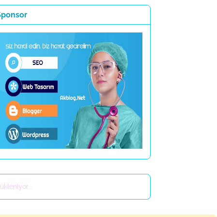
Sponsor
ükleniyor...