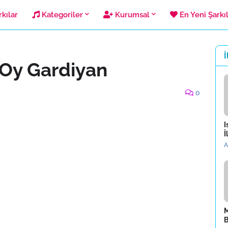
kılar
Kategoriler
Kurumsal
En Yeni Şarkı
İ
 Oy Gardiyan
0
I
İ
A
M
B