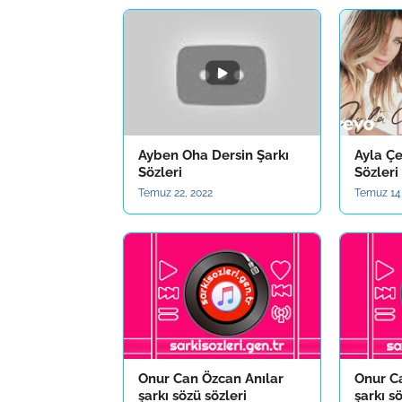
Ayben Oha Dersin Şarkı
Ayla Çe
Sözleri
Sözleri
Temuz 22, 2022
Temuz 14
Onur Can Özcan Anılar
Onur C
şarkı sözü sözleri
şarkı s