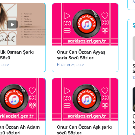
A
Ş
lik Osman Şarkı
Onur Can Özcan Ayyaş
 Sözü
şarkı Sözü Sözleri
, 2022
Haziran 24, 2022
Ş
S
T
Ü
N
an Özcan Ah Adam
Onur Can Özcan Aşk şarkı
S
özü sözleri
sözü Sözleri
T