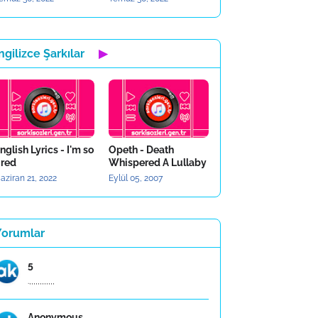
ngilizce Şarkılar
▶
nglish Lyrics - I'm so
Opeth - Death
ired
Whispered A Lullaby
aziran 21, 2022
Eylül 05, 2007
Yorumlar
5
.,,,,,,,,,,,,
Anonymous