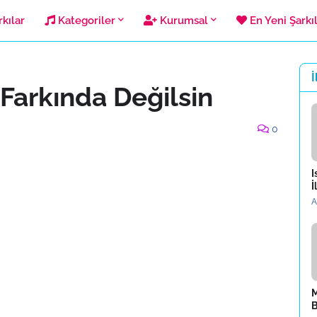
kılar
Kategoriler
Kurumsal
En Yeni Şarkı
İ
Farkında Değilsin
0
I
İ
A
M
B