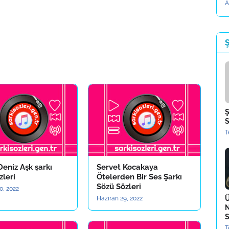
A
Ş
Ş
S
T
eniz Aşk şarkı
Servet Kocakaya
zleri
Ötelerden Bir Ses Şarkı
Sözü Sözleri
0, 2022
Ü
Haziran 29, 2022
N
S
T