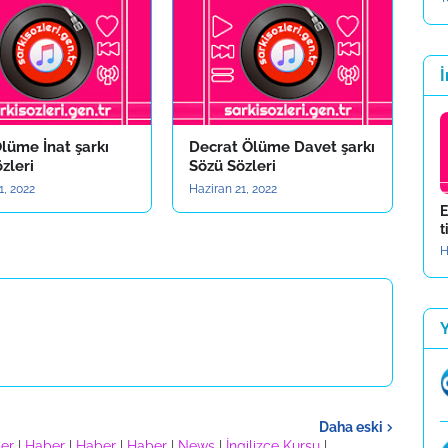
İ
lüme İnat şarkı
Decrat Ölüme Davet şarkı
zleri
Sözü Sözleri
1, 2022
Haziran 21, 2022
E
t
H
Daha eski
er
|
Haber
|
Haber
|
Haber
|
News
|
İngilizce Kursu
|