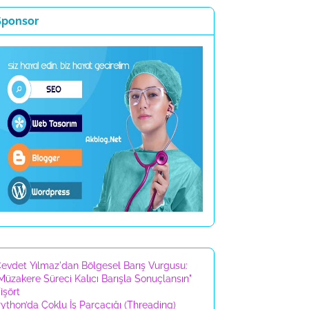
Sponsor
evdet Yılmaz'dan Bölgesel Barış Vurgusu:
Müzakere Süreci Kalıcı Barışla Sonuçlansın"
işört
ython’da Çoklu İş Parçacığı (Threading)