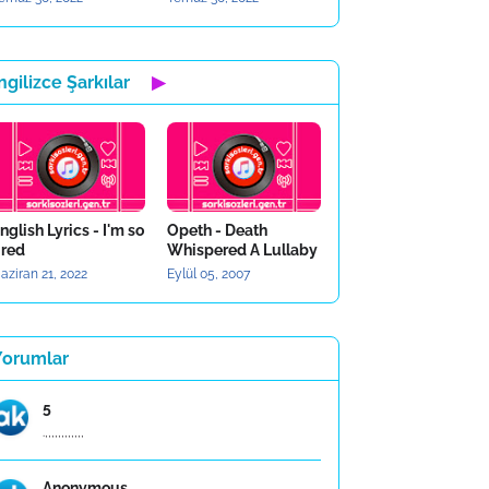
ngilizce Şarkılar
▶
nglish Lyrics - I'm so
Opeth - Death
ired
Whispered A Lullaby
aziran 21, 2022
Eylül 05, 2007
Yorumlar
5
.,,,,,,,,,,,,
Anonymous