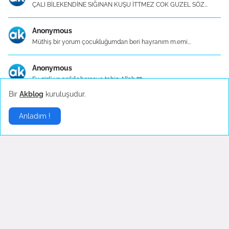
ÇALI BİLEKENDİNE SIĞINAN KUŞU İTTMEZ COK GUZEL SÖZ...
Anonymous
Müthiş bir yorum çocukluğumdan beri hayranım m.emi...
Anonymous
Ey gizli ve aşikâr herşeye tabip Allah 🩵
Bir
Akblog
kuruluşudur.
Mutfak Eşyaları - Konu Başlık İçerikleri
Anladım !
Mutfak Eşyaları - Konu Başlık İçerikleri 1. Mutfa...
Gelişmelerden haberdar olmak istiyorsanız
.
Abone Ol
Sponsor