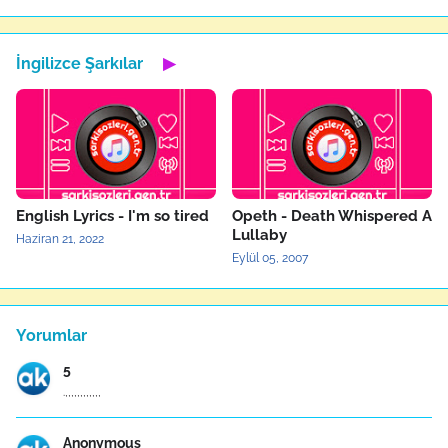
İngilizce Şarkılar
▶
English Lyrics - I'm so tired
Opeth - Death Whispered A
Lullaby
Haziran 21, 2022
Eylül 05, 2007
Yorumlar
5
.,,,,,,,,,,,,
Anonymous