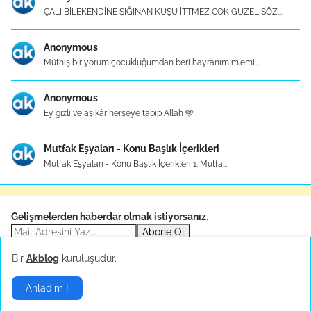
ÇALI BİLEKENDİNE SIĞINAN KUŞU İTTMEZ COK GUZEL SÖZ...
Anonymous
Müthiş bir yorum çocukluğumdan beri hayranım m.emi...
Anonymous
Ey gizli ve aşikâr herşeye tabip Allah 🩵
Mutfak Eşyaları - Konu Başlık İçerikleri
Mutfak Eşyaları - Konu Başlık İçerikleri 1. Mutfa...
Gelişmelerden haberdar olmak istiyorsanız
.
Abone Ol
Bir
Akblog
kuruluşudur.
Sponsor
Anladım !