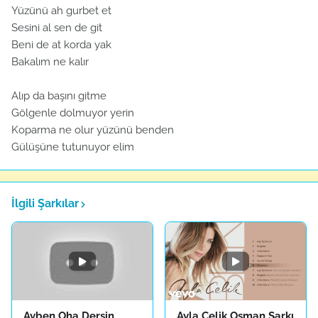
Yüzünü ah gurbet et
Sesini al sen de git
Beni de at korda yak
Bakalım ne kalır
Alıp da başını gitme
Gölgenle dolmuyor yerin
Koparma ne olur yüzünü benden
Gülüşüne tutunuyor elim
İlgili Şarkılar
Ayben Oha Dersin
Ayla Çelik Osman Şarkı