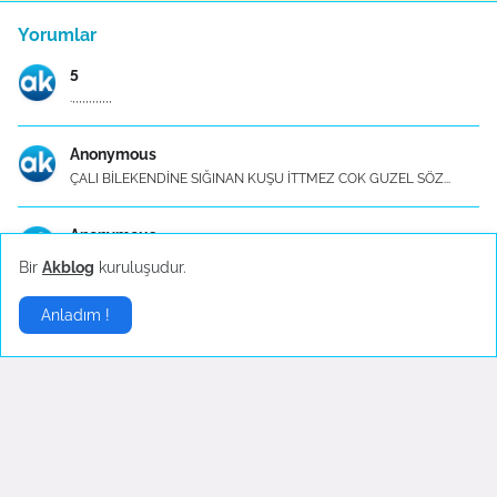
Yorumlar
5
.,,,,,,,,,,,,
Anonymous
ÇALI BİLEKENDİNE SIĞINAN KUŞU İTTMEZ COK GUZEL SÖZ...
Anonymous
Müthiş bir yorum çocukluğumdan beri hayranım m.emi...
Bir
Akblog
kuruluşudur.
Anladım !
Anonymous
Ey gizli ve aşikâr herşeye tabip Allah 🩵
Mutfak Eşyaları - Konu Başlık İçerikleri
Mutfak Eşyaları - Konu Başlık İçerikleri 1. Mutfa...