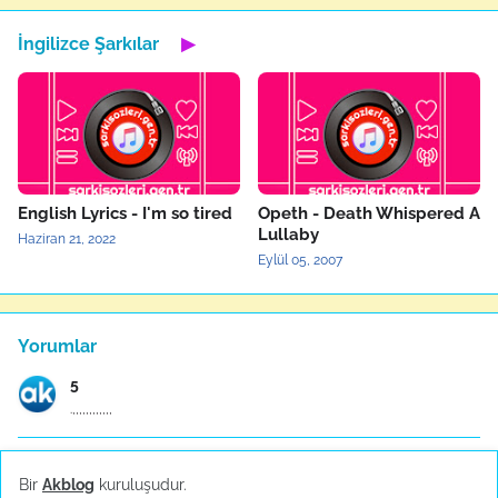
İngilizce Şarkılar
▶
English Lyrics - I'm so tired
Opeth - Death Whispered A
Lullaby
Haziran 21, 2022
Eylül 05, 2007
Yorumlar
5
.,,,,,,,,,,,,
Anonymous
Bir
Akblog
kuruluşudur.
ÇALI BİLEKENDİNE SIĞINAN KUŞU İTTMEZ COK GUZEL SÖZ...