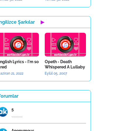
ngilizce Şarkılar
▶
nglish Lyrics - I'm so
Opeth - Death
ired
Whispered A Lullaby
aziran 21, 2022
Eylül 05, 2007
Yorumlar
5
.,,,,,,,,,,,,
Anonymous