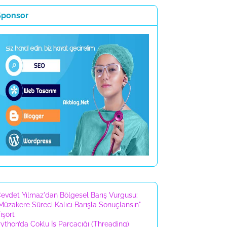
Sponsor
evdet Yılmaz'dan Bölgesel Barış Vurgusu:
Müzakere Süreci Kalıcı Barışla Sonuçlansın"
işört
ython’da Çoklu İş Parçacığı (Threading)