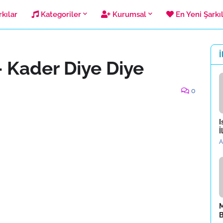
kılar
Kategoriler
Kurumsal
En Yeni Şarkı
İ
 Kader Diye Diye
0
I
İ
A
M
B