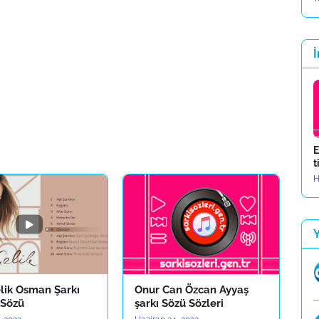
İ
E
t
H
lik Osman Şarkı
Onur Can Özcan Ayyaş
 Sözü
şarkı Sözü Sözleri