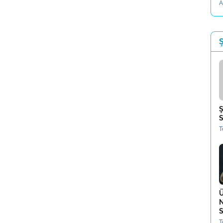
A
Ş
Ş
S
T
Ü
N
S
T