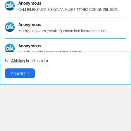
Anonymous
ÇALI BİLEKENDİNE SIĞINAN KUŞU İTTMEZ COK GUZEL SÖZ...
Anonymous
Müthiş bir yorum çocukluğumdan beri hayranım m.emi...
Anonymous
Ey gizli ve aşikâr herşeye tabip Allah 🩵
Bir
Akblog
kuruluşudur.
Mutfak Eşyaları - Konu Başlık İçerikleri
Anladım !
Mutfak Eşyaları - Konu Başlık İçerikleri 1. Mutfa...
Gelişmelerden haberdar olmak istiyorsanız
.
Abone Ol
Sponsor