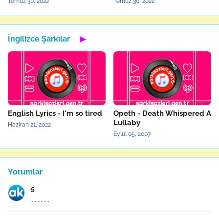
Temuz 30, 2022
Temuz 30, 2022
İngilizce Şarkılar
▶
English Lyrics - I'm so tired
Opeth - Death Whispered A
Lullaby
Haziran 21, 2022
Eylül 05, 2007
Yorumlar
5
.,,,,,,,,,,,,