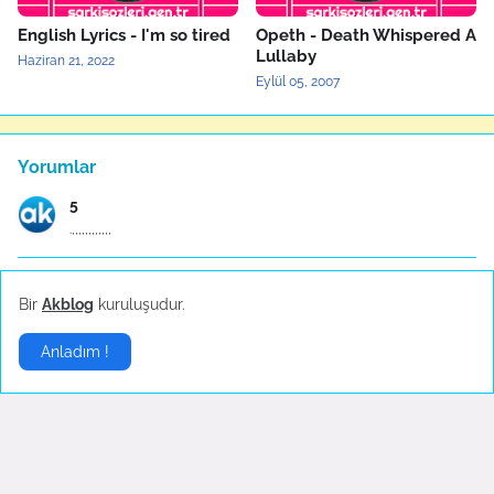
English Lyrics - I'm so tired
Opeth - Death Whispered A
Lullaby
Haziran 21, 2022
Eylül 05, 2007
Yorumlar
5
.,,,,,,,,,,,,
Anonymous
Bir
Akblog
kuruluşudur.
ÇALI BİLEKENDİNE SIĞINAN KUŞU İTTMEZ COK GUZEL SÖZ...
Anladım !
Anonymous
Müthiş bir yorum çocukluğumdan beri hayranım m.emi...
Anonymous
Ey gizli ve aşikâr herşeye tabip Allah 🩵