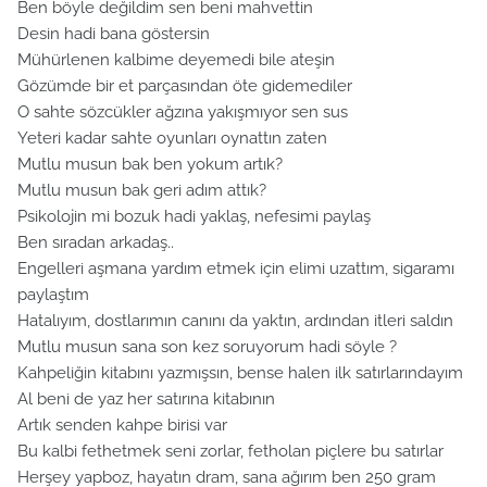
Ben böyle değildim sen beni mahvettin
Desin hadi bana göstersin
Mühürlenen kalbime deyemedi bile ateşin
Gözümde bir et parçasından öte gidemediler
O sahte sözcükler ağzına yakışmıyor sen sus
Yeteri kadar sahte oyunları oynattın zaten
Mutlu musun bak ben yokum artık?
Mutlu musun bak geri adım attık?
Psikolojin mi bozuk hadi yaklaş, nefesimi paylaş
Ben sıradan arkadaş..
Engelleri aşmana yardım etmek için elimi uzattım, sigaramı
paylaştım
Hatalıyım, dostlarımın canını da yaktın, ardından itleri saldın
Mutlu musun sana son kez soruyorum hadi söyle ?
Kahpeliğin kitabını yazmışsın, bense halen ilk satırlarındayım
Al beni de yaz her satırına kitabının
Artık senden kahpe birisi var
Bu kalbi fethetmek seni zorlar, fetholan piçlere bu satırlar
Herşey yapboz, hayatın dram, sana ağırım ben 250 gram