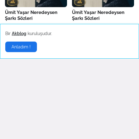
Ümit Yaşar Neredeysen
Ümit Yaşar Neredeysen
Şarkı Sözleri
Şarkı Sözleri
Temuz 30, 2022
Temuz 30, 2022
Bir
Akblog
kuruluşudur.
Anladım !
İngilizce Şarkılar
▶
English Lyrics - I'm so tired
Opeth - Death Whispered A
Lullaby
Haziran 21, 2022
Eylül 05, 2007
Yorumlar