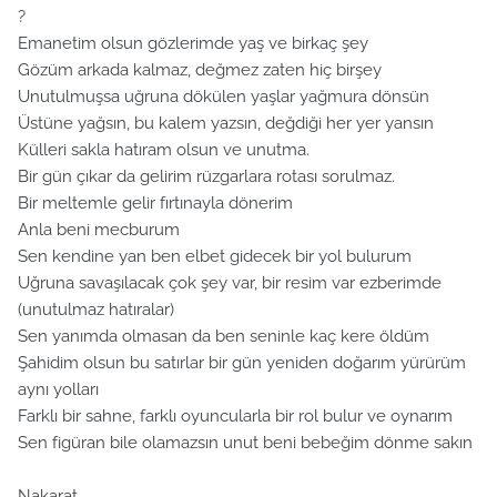
?
Emanetim olsun gözlerimde yaş ve birkaç şey
Gözüm arkada kalmaz, değmez zaten hiç birşey
Unutulmuşsa uğruna dökülen yaşlar yağmura dönsün
Üstüne yağsın, bu kalem yazsın, değdiği her yer yansın
Külleri sakla hatıram olsun ve unutma.
Bir gün çıkar da gelirim rüzgarlara rotası sorulmaz.
Bir meltemle gelir fırtınayla dönerim
Anla beni mecburum
Sen kendine yan ben elbet gidecek bir yol bulurum
Uğruna savaşılacak çok şey var, bir resim var ezberimde
(unutulmaz hatıralar)
Sen yanımda olmasan da ben seninle kaç kere öldüm
Şahidim olsun bu satırlar bir gün yeniden doğarım yürürüm
aynı yolları
Farklı bir sahne, farklı oyuncularla bir rol bulur ve oynarım
Sen figüran bile olamazsın unut beni bebeğim dönme sakın
Nakarat