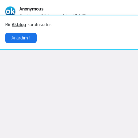
Anonymous
Ey gizli ve aşikâr herşeye tabip Allah 🩵
Bir
Akblog
kuruluşudur.
Mutfak Eşyaları - Konu Başlık İçerikleri
Anladım !
Mutfak Eşyaları - Konu Başlık İçerikleri 1. Mutfa...
Gelişmelerden haberdar olmak istiyorsanız
.
Abone Ol
Sponsor