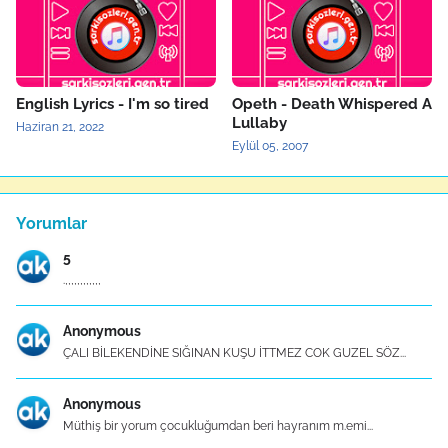
English Lyrics - I'm so tired
Opeth - Death Whispered A
Lullaby
Haziran 21, 2022
Eylül 05, 2007
Yorumlar
5
.,,,,,,,,,,,,
Anonymous
ÇALI BİLEKENDİNE SIĞINAN KUŞU İTTMEZ COK GUZEL SÖZ...
Anonymous
Müthiş bir yorum çocukluğumdan beri hayranım m.emi...