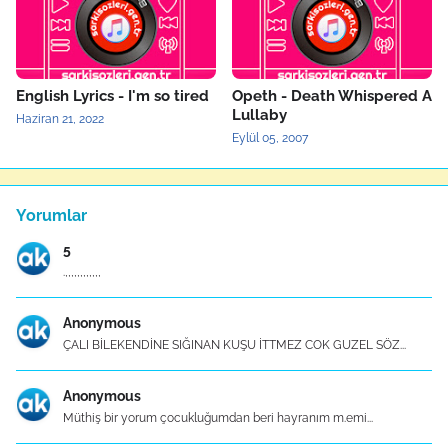
English Lyrics - I'm so tired
Opeth - Death Whispered A
Lullaby
Haziran 21, 2022
Eylül 05, 2007
Yorumlar
5
.,,,,,,,,,,,,
Anonymous
ÇALI BİLEKENDİNE SIĞINAN KUŞU İTTMEZ COK GUZEL SÖZ...
Anonymous
Müthiş bir yorum çocukluğumdan beri hayranım m.emi...