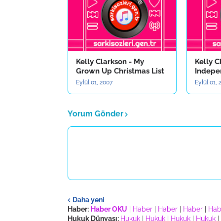
Kelly Clarkson - My
Kelly C
Grown Up Christmas List
Indepe
Eylül 01, 2007
Eylül 01,
Yorum Gönder
Daha yeni
Haber:
Haber OKU
|
Haber
|
Haber
|
Haber
|
Hab
Hukuk Dünyası:
Hukuk
|
Hukuk
|
Hukuk
|
Hukuk
|