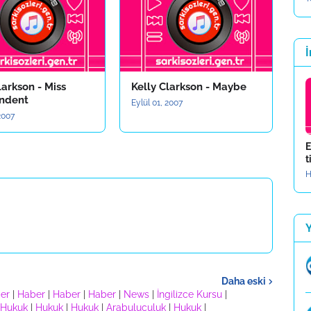
İ
larkson - Miss
Kelly Clarkson - Maybe
ndent
Eylül 01, 2007
 2007
E
t
H
Daha eski
er
|
Haber
|
Haber
|
Haber
|
News
|
İngilizce Kursu
|
Hukuk
|
Hukuk
|
Hukuk
|
Arabuluculuk
|
Hukuk
|