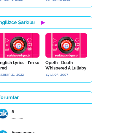
ngilizce Şarkılar
▶
nglish Lyrics - I'm so
Opeth - Death
ired
Whispered A Lullaby
aziran 21, 2022
Eylül 05, 2007
Yorumlar
5
.,,,,,,,,,,,,
Anonymous