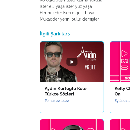
Köroğlu düşmüştür gama savaşa
İster elli yaşa ister yüz yaşa
Her ne eder isen o gelir başa
Mukadder yerini bulur demişler
İlgili Şarkılar
Aydın Kurtoğlu Köle
Kelly C
Türkçe Sözleri
On
Temuz 22, 2022
Eylül 01,