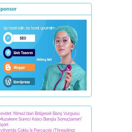
Sponsor
evdet Yılmaz'dan Bölgesel Barış Vurgusu:
Müzakere Süreci Kalıcı Barışla Sonuçlansın"
işört
ython’da Çoklu İş Parçacığı (Threading)