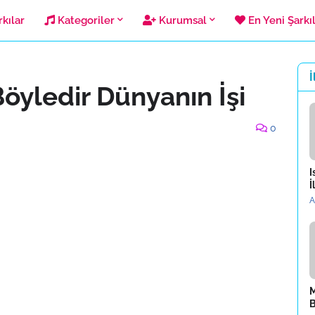
kılar
Kategoriler
Kurumsal
En Yeni Şarkı
İ
öyledir Dünyanın İşi
0
I
İ
A
M
B