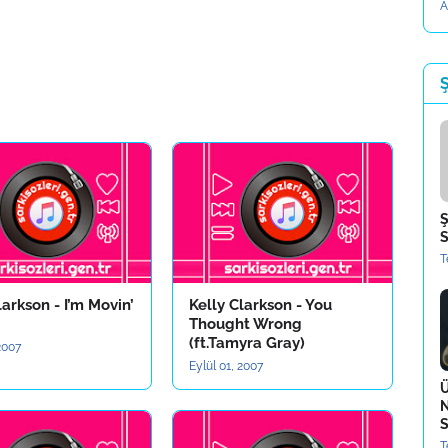
A
Ş
Ş
S
T
larkson - I’m Movin’
Kelly Clarkson - You
Thought Wrong
(ft.Tamyra Gray)
 2007
Eylül 01, 2007
Ü
N
S
T