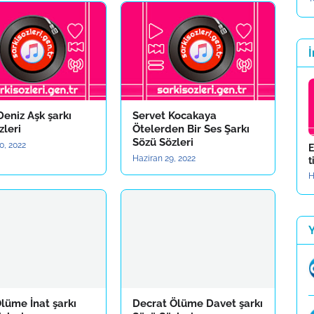
İ
eniz Aşk şarkı
Servet Kocakaya
zleri
Ötelerden Bir Ses Şarkı
Sözü Sözleri
0, 2022
E
Haziran 29, 2022
t
H
lüme İnat şarkı
Decrat Ölüme Davet şarkı