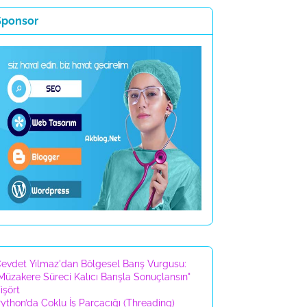
Sponsor
evdet Yılmaz'dan Bölgesel Barış Vurgusu:
Müzakere Süreci Kalıcı Barışla Sonuçlansın"
işört
ython’da Çoklu İş Parçacığı (Threading)