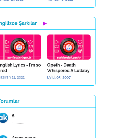
ngilizce Şarkılar
▶
nglish Lyrics - I'm so
Opeth - Death
ired
Whispered A Lullaby
aziran 21, 2022
Eylül 05, 2007
Yorumlar
5
.,,,,,,,,,,,,
Anonymous