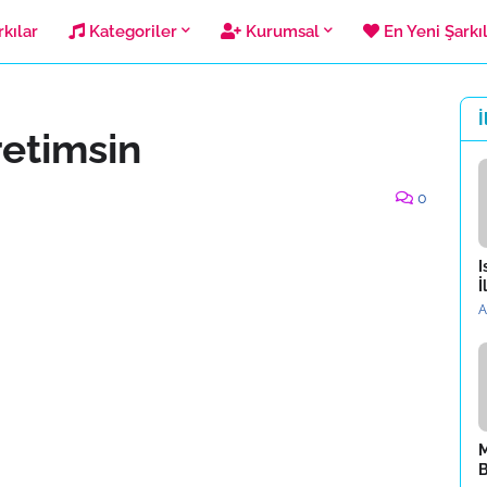
kılar
Kategoriler
Kurumsal
En Yeni Şarkı
İ
retimsin
0
I
İ
A
M
B