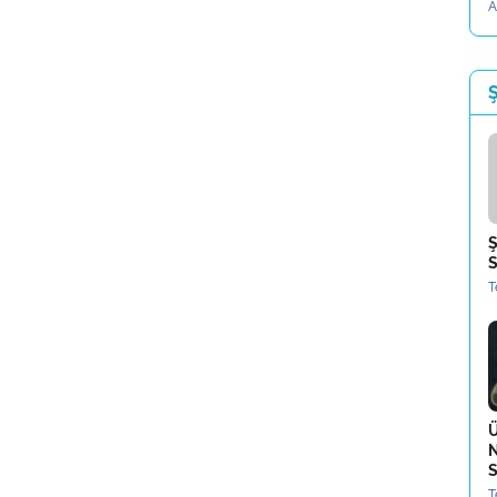
A
Ş
Ş
S
T
Ü
N
S
T