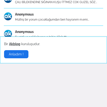
ÇALI BİLEKENDİNE SIĞINAN KUŞU İTTMEZ COK GUZEL SÖZ...
Anonymous
Müthiş bir yorum çocukluğumdan beri hayranım m.emi...
Anonymous
Ey gizli ve aşikâr herşeye tabip Allah 🩵
Bir
Akblog
kuruluşudur.
Mutfak Eşyaları - Konu Başlık İçerikleri
Anladım !
Mutfak Eşyaları - Konu Başlık İçerikleri 1. Mutfa...
Gelişmelerden haberdar olmak istiyorsanız
.
Abone Ol
Sponsor